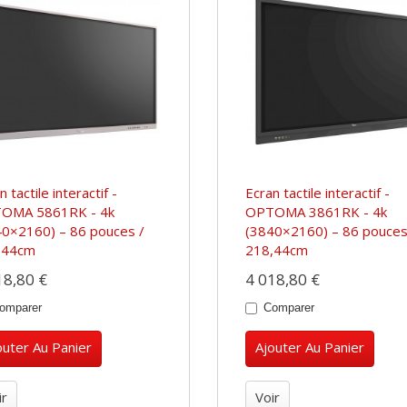
n tactile interactif -
Ecran tactile interactif -
OMA 5861RK - 4k
OPTOMA 3861RK - 4k
40×2160) – 86 pouces /
(3840×2160) – 86 pouces
,44cm
218,44cm
18,80 €
4 018,80 €
omparer
Comparer
outer Au Panier
Ajouter Au Panier
ir
Voir